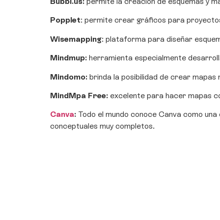
Bubbl.us
:
permite la creación de esquemas y map
Popplet
: permite crear gráficos para proyecto
Wisemapping
: plataforma para diseñar esquem
Mindmup
:
herramienta especialmente desarrol
Mindomo
:
brinda la posibilidad de crear mapas
MindMpa Free
:
excelente para hacer mapas con
Canva
:
Todo el mundo conoce Canva como una de
conceptuales muy completos.