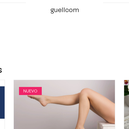
guellcom
s
NUEVO