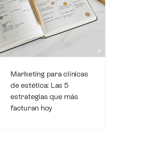
Có
de
de
Marketing para clínicas
de estética: Las 5
estrategias que más
facturan hoy