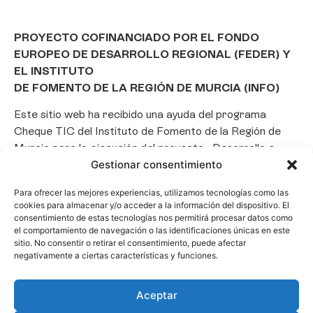
PROYECTO COFINANCIADO POR EL FONDO
EUROPEO DE DESARROLLO REGIONAL (FEDER) Y
EL INSTITUTO
DE FOMENTO DE LA REGIÓN DE MURCIA (INFO)
Este sitio web ha recibido una ayuda del programa
Cheque TIC del Instituto de Fomento de la Región de
Murcia para la ejecución del proyecto «Desarrollo e
implantación de un Chatbot de Inteligencia Artificial
Gestionar consentimiento
basado en el framework Laravel», con el objetivo de
Para ofrecer las mejores experiencias, utilizamos tecnologías como las
promover la transformación digital, la automatización
cookies para almacenar y/o acceder a la información del dispositivo. El
de consultas y la optimización de la gestión de clientes
consentimiento de estas tecnologías nos permitirá procesar datos como
en el ámbito empresarial.
el comportamiento de navegación o las identificaciones únicas en este
sitio. No consentir o retirar el consentimiento, puede afectar
negativamente a ciertas características y funciones.
Aceptar