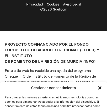
Privacidad
Cookies
Aviso Legal
©2026 Guellcom
PROYECTO COFINANCIADO POR EL FONDO
EUROPEO DE DESARROLLO REGIONAL (FEDER) Y
EL INSTITUTO
DE FOMENTO DE LA REGIÓN DE MURCIA (INFO)
Este sitio web ha recibido una ayuda del programa
Cheque TIC del Instituto de Fomento de la Región de
Murcia para la ejecución del proyecto «Desarrollo e
Gestionar consentimiento
implantación de un Chatbot de Inteligencia Artificial
basado en el framework Laravel», con el objetivo de
Para ofrecer las mejores experiencias, utilizamos tecnologías como las
promover la transformación digital, la automatización
cookies para almacenar y/o acceder a la información del dispositivo. El
de consultas y la optimización de la gestión de clientes
consentimiento de estas tecnologías nos permitirá procesar datos como