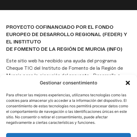
PROYECTO COFINANCIADO POR EL FONDO
EUROPEO DE DESARROLLO REGIONAL (FEDER) Y
EL INSTITUTO
DE FOMENTO DE LA REGIÓN DE MURCIA (INFO)
Este sitio web ha recibido una ayuda del programa
Cheque TIC del Instituto de Fomento de la Región de
Murcia para la ejecución del proyecto «Desarrollo e
implantación de un Chatbot de Inteligencia Artificial
Gestionar consentimiento
basado en el framework Laravel», con el objetivo de
Para ofrecer las mejores experiencias, utilizamos tecnologías como las
promover la transformación digital, la automatización
cookies para almacenar y/o acceder a la información del dispositivo. El
de consultas y la optimización de la gestión de clientes
consentimiento de estas tecnologías nos permitirá procesar datos como
en el ámbito empresarial.
el comportamiento de navegación o las identificaciones únicas en este
sitio. No consentir o retirar el consentimiento, puede afectar
negativamente a ciertas características y funciones.