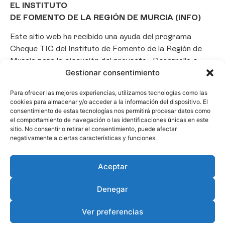
EL INSTITUTO
DE FOMENTO DE LA REGIÓN DE MURCIA (INFO)
Este sitio web ha recibido una ayuda del programa
Cheque TIC del Instituto de Fomento de la Región de
Murcia para la ejecución del proyecto «Desarrollo e
Gestionar consentimiento
implantación de un Chatbot de Inteligencia Artificial
basado en el framework Laravel», con el objetivo de
Para ofrecer las mejores experiencias, utilizamos tecnologías como las
promover la transformación digital, la automatización
cookies para almacenar y/o acceder a la información del dispositivo. El
de consultas y la optimización de la gestión de clientes
consentimiento de estas tecnologías nos permitirá procesar datos como
el comportamiento de navegación o las identificaciones únicas en este
en el ámbito empresarial.
sitio. No consentir o retirar el consentimiento, puede afectar
negativamente a ciertas características y funciones.
Aceptar
Denegar
Ver preferencias