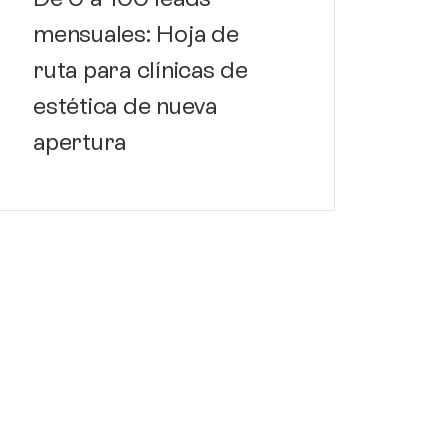
mensuales: Hoja de
ruta para clínicas de
estética de nueva
Ma
apertura
de 
es
fa