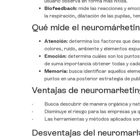
usuario observa en forma más nítida.
Biofeedback:
mide las reacciones y emoci
la respiración, dilatación de las pupilas, ten
Qué mide el neuromárketi
Atención:
determina los factores que desp
colores, ruido, ambiente y elementos expue
Emoción:
determina cuáles son los puntos 
de suma importancia obtener todas y cada
Memoria:
busca identificar aquellos eleme
puntos en una posterior estrategia de pub
Ventajas de neuromarketin
· Busca descubrir de manera orgánica y natural
· Disminuye el riesgo para las empresas ya que
· Las herramientas y métodos aplicados son muy
Desventajas del neuromark