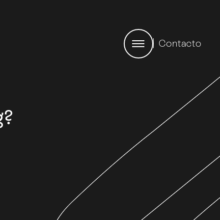
Contacto
g?
s