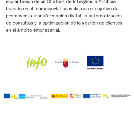
Gestionar consentimiento
implantación de un Chatbot de Inteligencia Artificial
basado en el framework Laravel», con el objetivo de
Para ofrecer las mejores experiencias, utilizamos tecnologías como las
promover la transformación digital, la automatización
cookies para almacenar y/o acceder a la información del dispositivo. El
de consultas y la optimización de la gestión de clientes
consentimiento de estas tecnologías nos permitirá procesar datos como
el comportamiento de navegación o las identificaciones únicas en este
en el ámbito empresarial.
sitio. No consentir o retirar el consentimiento, puede afectar
negativamente a ciertas características y funciones.
Aceptar
Denegar
Ver preferencias
Política de Cookies
Política de privacidad
Aviso Legal