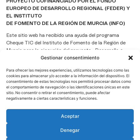
PROYECTO COFINANCIADO POR EL FONDO
EUROPEO DE DESARROLLO REGIONAL (FEDER) Y
EL INSTITUTO
DE FOMENTO DE LA REGIÓN DE MURCIA (INFO)
Este sitio web ha recibido una ayuda del programa
Cheque TIC del Instituto de Fomento de la Región de
Murcia para la ejecución del proyecto «Desarrollo e
Gestionar consentimiento
implantación de un Chatbot de Inteligencia Artificial
basado en el framework Laravel», con el objetivo de
Para ofrecer las mejores experiencias, utilizamos tecnologías como las
promover la transformación digital, la automatización
cookies para almacenar y/o acceder a la información del dispositivo. El
de consultas y la optimización de la gestión de clientes
consentimiento de estas tecnologías nos permitirá procesar datos como
el comportamiento de navegación o las identificaciones únicas en este
en el ámbito empresarial.
sitio. No consentir o retirar el consentimiento, puede afectar
negativamente a ciertas características y funciones.
Aceptar
Denegar