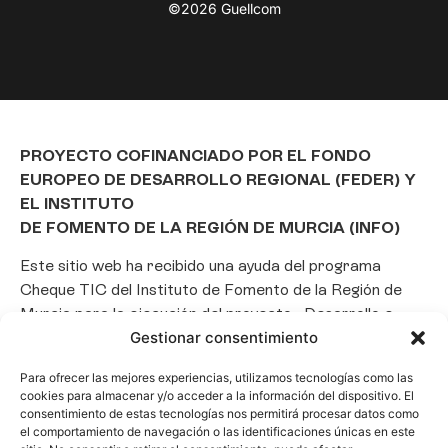
©2026 Guellcom
PROYECTO COFINANCIADO POR EL FONDO
EUROPEO DE DESARROLLO REGIONAL (FEDER) Y
EL INSTITUTO
DE FOMENTO DE LA REGIÓN DE MURCIA (INFO)
Este sitio web ha recibido una ayuda del programa
Cheque TIC del Instituto de Fomento de la Región de
Murcia para la ejecución del proyecto «Desarrollo e
Gestionar consentimiento
implantación de un Chatbot de Inteligencia Artificial
basado en el framework Laravel», con el objetivo de
Para ofrecer las mejores experiencias, utilizamos tecnologías como las
promover la transformación digital, la automatización
cookies para almacenar y/o acceder a la información del dispositivo. El
de consultas y la optimización de la gestión de clientes
consentimiento de estas tecnologías nos permitirá procesar datos como
el comportamiento de navegación o las identificaciones únicas en este
en el ámbito empresarial.