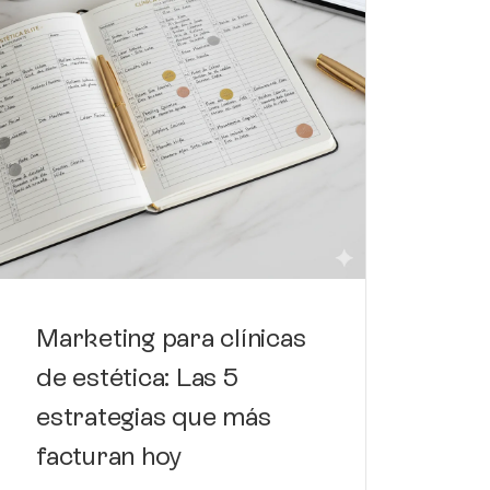
Có
de
de
Marketing para clínicas
de estética: Las 5
estrategias que más
facturan hoy