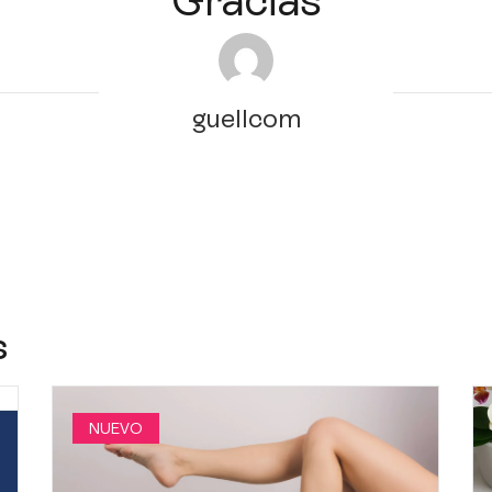
Gracias
guellcom
s
NUEVO