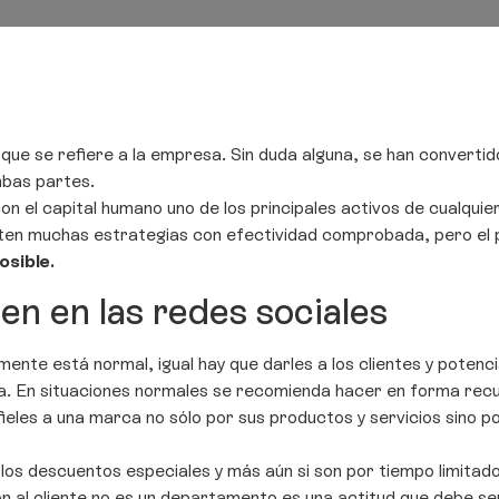
que se refiere a la empresa. Sin duda alguna, se han convertido 
mbas partes.
con el capital humano uno de los principales activos de cualqu
sten muchas estrategias con efectividad comprobada, pero el 
posible.
en en las redes sociales
ente está normal, igual hay que darles a los clientes y potencia
. En situaciones normales se recomienda hacer en forma recur
fieles a una marca no sólo por sus productos y servicios sino p
 los descuentos especiales y más aún si son por tiempo limitad
ón al cliente no es un departamento es una actitud que debe s