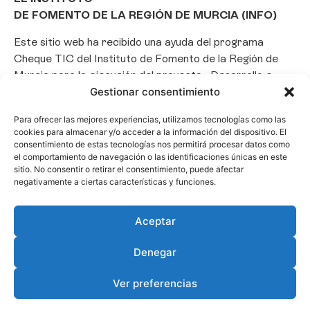
DE FOMENTO DE LA REGIÓN DE MURCIA (INFO)
Este sitio web ha recibido una ayuda del programa
Cheque TIC del Instituto de Fomento de la Región de
Murcia para la ejecución del proyecto «Desarrollo e
implantación de un Chatbot de Inteligencia Artificial
Gestionar consentimiento
basado en el framework Laravel», con el objetivo de
Para ofrecer las mejores experiencias, utilizamos tecnologías como las
promover la transformación digital, la automatización
cookies para almacenar y/o acceder a la información del dispositivo. El
de consultas y la optimización de la gestión de clientes
consentimiento de estas tecnologías nos permitirá procesar datos como
en el ámbito empresarial.
el comportamiento de navegación o las identificaciones únicas en este
sitio. No consentir o retirar el consentimiento, puede afectar
negativamente a ciertas características y funciones.
Aceptar
Denegar
Ver preferencias