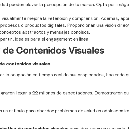
idad pueden elevar la percepción de tu marca. Opta por imágen
visualmente mejora la retención y comprensión. Además, aport
 procesos o productos digitales. Proporcionan una visión dire
conceptos abstractos y mensajes concisos.
artir, ideales para el engagement en línea.
 de Contenidos Visuales
e contenidos visuales
:
ar la ocupación en tiempo real de sus propiedades, haciendo qu
graron llegar a 22 millones de espectadores. Demostraron que
n un artículo para abordar problemas de salud en adolescentes. L
keting de contenidos visuales
para destacar en el mundo di